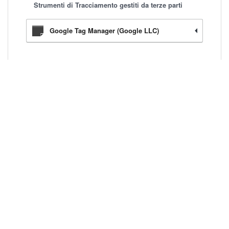
Strumenti di Tracciamento gestiti da terze parti
Google Tag Manager (Google LLC)
Esperienza
Questo Sito Web utilizza Strumenti di Tracciamento
per migliorare la qualità della user experience e
consentire le interazioni con contenuti, network e
piattaforme esterni.
Strumenti di Tracciamento gestiti da terze parti
Widget Google Maps (Google Inc.)
Pulsante Mi Piace e widget sociali di
Facebook (Facebook, Inc.)
Pulsante +1 e widget sociali di Google+