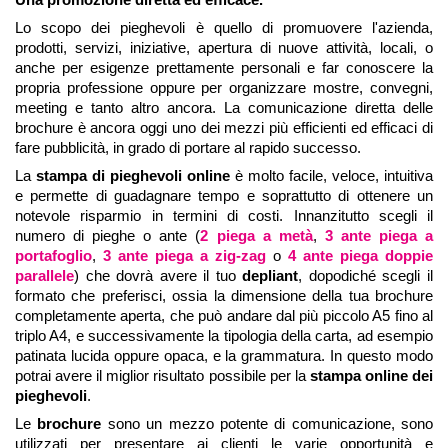
Una promozione diretta ed efficace.
Lo scopo dei pieghevoli è quello di promuovere l'azienda,
prodotti, servizi, iniziative, apertura di nuove attività, locali, o
anche per esigenze prettamente personali e far conoscere la
propria professione oppure per organizzare mostre, convegni,
meeting e tanto altro ancora. La comunicazione diretta delle
brochure è ancora oggi uno dei mezzi più efficienti ed efficaci di
fare pubblicità, in grado di portare al rapido successo.
La
stampa di pieghevoli online
è molto facile, veloce, intuitiva
e permette di guadagnare tempo e soprattutto di ottenere un
notevole risparmio in termini di costi. Innanzitutto scegli il
numero di pieghe o ante (
2 piega a metà
,
3 ante piega a
portafoglio
,
3 ante piega a zig-zag
o
4 ante piega doppie
parallele
) che dovrà avere il tuo
depliant
, dopodiché scegli il
formato che preferisci, ossia la dimensione della tua brochure
completamente aperta, che può andare dal più piccolo A5 fino al
triplo A4, e successivamente la tipologia della carta, ad esempio
patinata lucida oppure opaca, e la grammatura. In questo modo
potrai avere il miglior risultato possibile per la
stampa online dei
pieghevoli
.
Le
brochure
sono un mezzo potente di comunicazione, sono
utilizzati per presentare ai clienti le varie opportunità e