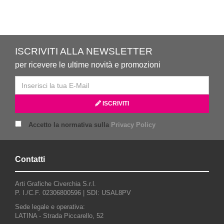
ISCRIVITI ALLA NEWSLETTER
per ricevere le ultime novità e promozioni
ISCRIVITI
Accetto la normativa sulla
Privacy Policy
Contatti
Arti Grafiche Civerchia S.r.l.
P. I./C.F. 02306800596 |
SDI: USAL8PV
Sede legale e operativa:
LATINA - Strada Piccarello, 52